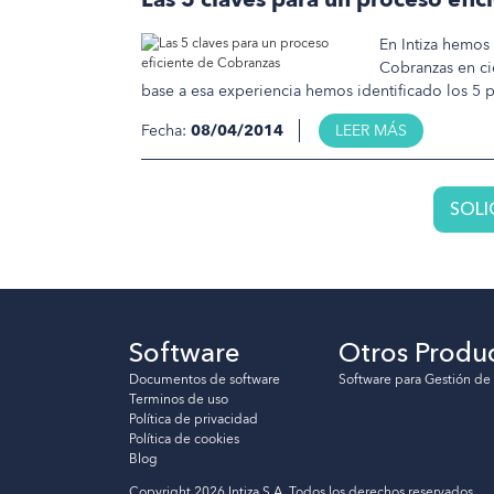
En Intiza hemos
Cobranzas en cie
base a esa experiencia hemos identificado los 5 
Fecha:
08/04/2014
LEER MÁS
SOLI
Software
Otros Produ
Documentos de software
Software para Gestión de
Terminos de uso
Política de privacidad
Política de cookies
Blog
Copyright 2026 Intiza S.A.
Todos los derechos reservados.