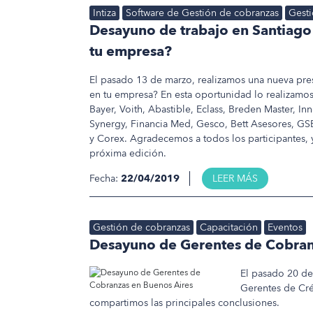
Intiza
Software de Gestión de cobranzas
Gesti
Desayuno de trabajo en Santiago
tu empresa?
El pasado 13 de marzo, realizamos una nueva pr
en tu empresa? En esta oportunidad lo realizamos
Bayer, Voith, Abastible, Eclass, Breden Master, I
Synergy, Financia Med, Gesco, Bett Asesores, GS
y Corex. Agradecemos a todos los participantes, 
próxima edición.
Fecha:
22/04/2019
LEER MÁS
Gestión de cobranzas
Capacitación
Eventos
Desayuno de Gerentes de Cobran
El pasado 20 d
Gerentes de Cré
compartimos las principales conclusiones.