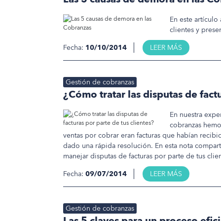
En este artícul
clientes y pres
Fecha:
10/10/2014
LEER MÁS
Gestión de cobranzas
¿Cómo tratar las disputas de factu
En nuestra expe
cobranzas hemos
ventas por cobrar eran facturas que habían recibid
dado una rápida resolución. En esta nota comparti
manejar disputas de facturas por parte de tus clien
Fecha:
09/07/2014
LEER MÁS
Gestión de cobranzas
Las 5 claves para un proceso efi